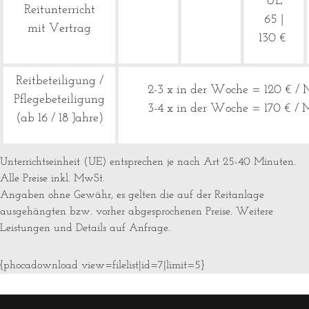
UE
Reitunterricht
65 |
mit Vertrag
130 €
Reitbeteiligung /
2-3 x in der Woche = 120 € /
Pflegebeteiligung
3-4 x in der Woche = 170 € /
(ab 16 / 18 Jahre)
Unterrichtseinheit (UE) entsprechen je nach Art 25-40 Minuten.
Alle Preise inkl. MwSt.
Angaben ohne Gewähr, es gelten die auf der Reitanlage
ausgehängten bzw. vorher abgesprochenen Preise. Weitere
Leistungen und Details auf Anfrage.
{phocadownload view=filelist|id=7|limit=5}