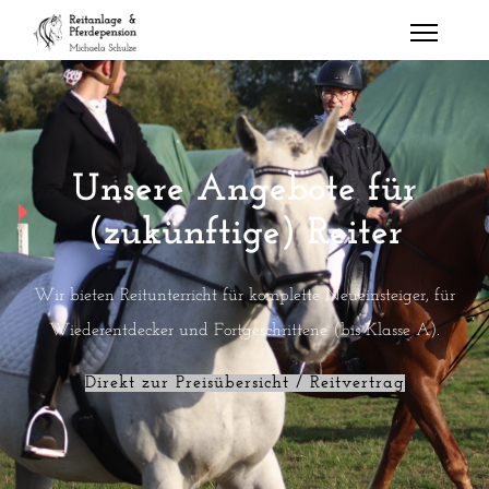
Unsere Angebote für
(zukünftige) Reiter
Wir bieten Reitunterricht für komplette Neueinsteiger, für
Wiederentdecker und Fortgeschrittene (bis Klasse A).
Direkt zur Preisübersicht / Reitvertrag