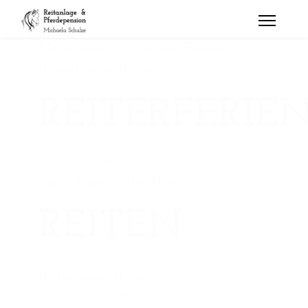
Noch nichts vor in den Ferien?
Dann komm in die
REITERFERIE
INFOS & ANMELDUNG
Egal ob groß oder klein
REITEN
ist für jeden etwas!
INFOS ZU DEN REITSTUNDEN