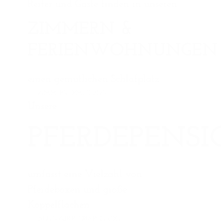
Reiter und Gäste finden in unseren
ZIMMERN &
FERIENWOHNUNGEN
einen gemütlichen Schlafplatz
ZIMMERVERMIETUNG
Unsere
PFERDEPENS
umfasst eine Vielzahl von
Pferdeboxen und große
Koppelflächen.
ALLES ZUR PFERDEPENSION